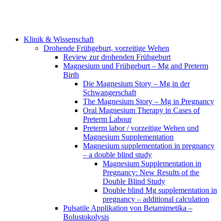
Klinik & Wissenschaft
Drohende Frühgeburt, vorzeitige Wehen
Review zur drohenden Frühgeburt
Magnesium und Frühgeburt – Mg and Preterm
Birth
Die Magnesium Story – Mg in der
Schwangerschaft
The Magnesium Story – Mg in Pregnancy
Oral Magnesium Therapy in Cases of
Preterm Labour
Preterm labor / vorzeitige Wehen und
Magnesium Supplementation
Magnesium supplementation in pregnancy
– a double blind study
Magnesium Supplementation in
Pregnancy: New Results of the
Double Blind Study
Double blind Mg supplementation in
pregnancy – additional calculation
Pulsatile Applikation von Betamimetika –
Bolustokolysis