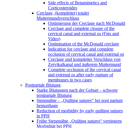
Side effects of Betamimetics and
Corticosteroides
Cerclage, (kompletter) totaler
Muttermundsverschluss
Optimierung der Cerclage nach McDonald
Cerclage and complete closure of the
cervical canal and external os (Figs and
Video)
Optimisation of the McDonald cerclage
Indication for cerclage and complete
occlusion of cervical canal and external os
Cerclage und kompletter Verschluss von
Zervikalkanal und äußerem Muttermund
Complete occlusion of the cervical canal
and external os after early rupture of
membranes in two cases
Postpartale Blutung
Starke Blutungen nach der Geburt – schwere
postpartale Blutung
Steppnähte – „Quilting sutures“ bei post partum
hemorrhage
Reduction of morbidity by early quilting sutures
in PPH
Frühe Steppnähte „Quilting sutures“ verringern
Morbidität bei PPH