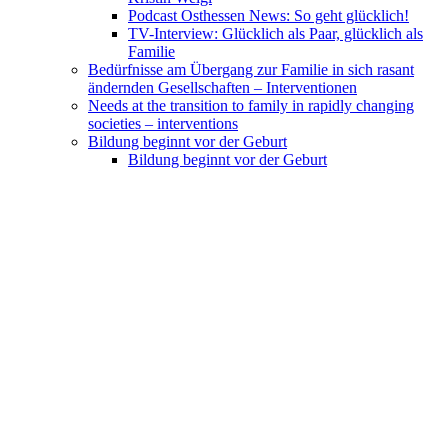
Podcast Osthessen News: So geht glücklich!
TV-Interview: Glücklich als Paar, glücklich als
Familie
Bedürfnisse am Übergang zur Familie in sich rasant
ändernden Gesellschaften – Interventionen
Needs at the transition to family in rapidly changing
societies – interventions
Bildung beginnt vor der Geburt
Bildung beginnt vor der Geburt
Education begins before birth
Preis der Deutschen Familienstiftung an DKM F.-P.
Huber – Laudatio
Zur Person etc.
Literaturverzeichnis
Curriculum vitae
Text zur Bildleiste
– und Weiteres
„Unsere Ungeborenen“
– und Weiteres – Kunst – Freundschaft mit
Jacques Riousse
– und Weiteres – Musik – The Lazy River
Dixie Stompers – etc.
Wie Klaus Doldinger mit Passport nach
Fulda kam
Gott für Atheisten?