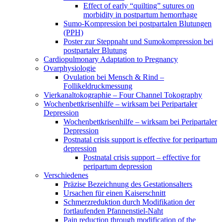
Effect of early “quilting” sutures on
morbidity in postpartum hemorrhage
Sumo-Kompression bei postpartalen Blutungen
(PPH)
Poster zur Steppnaht und Sumokompression bei
postpartaler Blutung
Cardiopulmonary Adaptation to Pregnancy
Ovarphysiologie
Ovulation bei Mensch & Rind –
Follikeldruckmessung
Vierkanaltokographie – Four Channel Tokography
Wochenbettkrisenhilfe – wirksam bei Peripartaler
Depression
Wochenbettkrisenhilfe – wirksam bei Peripartaler
Depression
Postnatal crisis support is effective for peripartum
depression
Postnatal crisis support – effective for
peripartum depression
Verschiedenes
Präzise Bezeichnung des Gestationsalters
Ursachen für einen Kaiserschnitt
Schmerzreduktion durch Modifikation der
fortlaufenden Pfannenstiel-Naht
Pain reduction through modification of the