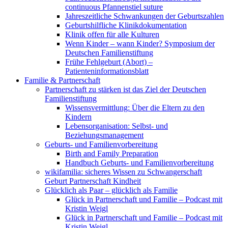
continuous Pfannenstiel suture
Jahreszeitliche Schwankungen der Geburtszahlen
Geburtshilfliche Klinikdokumentation
Klinik offen für alle Kulturen
Wenn Kinder – wann Kinder? Symposium der
Deutschen Familienstiftung
Frühe Fehlgeburt (Abort) –
Patienteninformationsblatt
Familie & Partnerschaft
Partnerschaft zu stärken ist das Ziel der Deutschen
Familienstiftung
Wissensvermittlung: Über die Eltern zu den
Kindern
Lebensorganisation: Selbst- und
Beziehungsmanagement
Geburts- und Familienvorbereitung
Birth and Family Preparation
Handbuch Geburts- und Familienvorbereitung
wikifamilia: sicheres Wissen zu Schwangerschaft
Geburt Partnerschaft Kindheit
Glücklich als Paar – glücklich als Familie
Glück in Partnerschaft und Familie – Podcast mit
Kristin Weigl
Glück in Partnerschaft und Familie – Podcast mit
Kristin Weigl